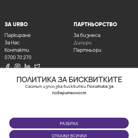
ЗА URBO
ПАРТНЬОРСТВО
Паркиране
За бизнесa
За Hас
Дилъри
Контакти
Партньори
0700 70 270
ПОЛИТИКА ЗА БИСКВИТКИТЕ
Сайтът използва бисквитки
Политика за
поверителност
УСЛОВИЯ ЗА
ИЗТЕГЛЕТЕ
ПОЛЗВАНЕ
ПРИЛОЖЕНИЕТО
РАЗБРАХ
Правила и условия за
ползване
ОТКАЖИ ВСИЧКИ