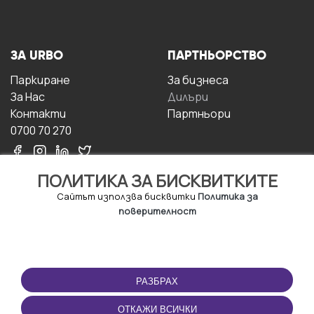
ЗА URBO
ПАРТНЬОРСТВО
Паркиране
За бизнесa
За Hас
Дилъри
Контакти
Партньори
0700 70 270
ПОЛИТИКА ЗА БИСКВИТКИТЕ
Сайтът използва бисквитки
Политика за
поверителност
УСЛОВИЯ ЗА
ИЗТЕГЛЕТЕ
ПОЛЗВАНЕ
ПРИЛОЖЕНИЕТО
РАЗБРАХ
Правила и условия за
ползване
ОТКАЖИ ВСИЧКИ