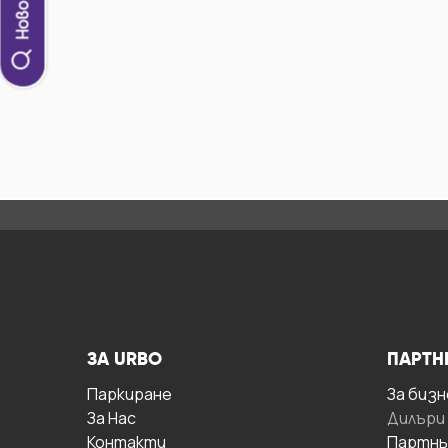
ЗА URBO
ПАРТН
Паркиране
За бизн
За Hас
Дилъри
Контакти
Партнь