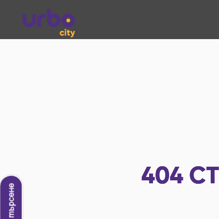
404
СТ
Ново търсене