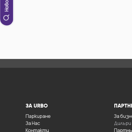
ЗА URBO
ПАРТН
Паркиране
За бизн
За Hас
Дилъри
Контакти
Партнь