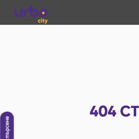
404
СТ
Ново търсене