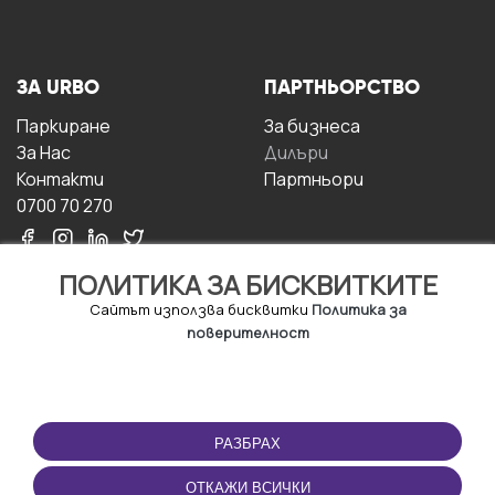
ЗА URBO
ПАРТНЬОРСТВО
Паркиране
За бизнесa
За Hас
Дилъри
Контакти
Партньори
0700 70 270
ПОЛИТИКА ЗА БИСКВИТКИТЕ
Сайтът използва бисквитки
Политика за
поверителност
УСЛОВИЯ ЗА
ИЗТЕГЛЕТЕ
ПОЛЗВАНЕ
ПРИЛОЖЕНИЕТО
РАЗБРАХ
Правила и условия за
ползване
ОТКАЖИ ВСИЧКИ