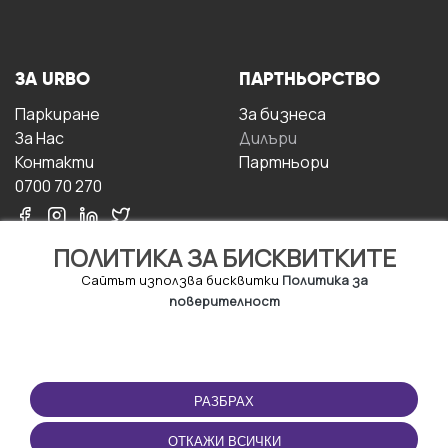
ЗА URBO
ПАРТНЬОРСТВО
Паркиране
За бизнесa
За Hас
Дилъри
Контакти
Партньори
0700 70 270
ПОЛИТИКА ЗА БИСКВИТКИТЕ
Сайтът използва бисквитки
Политика за
поверителност
УСЛОВИЯ ЗА
ИЗТЕГЛЕТЕ
ПОЛЗВАНЕ
ПРИЛОЖЕНИЕТО
РАЗБРАХ
Правила и условия за
ползване
ОТКАЖИ ВСИЧКИ