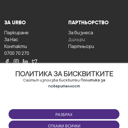
ЗА URBO
ПАРТНЬОРСТВО
Паркиране
За бизнесa
За Hас
Дилъри
Контакти
Партньори
0700 70 270
ПОЛИТИКА ЗА БИСКВИТКИТЕ
Сайтът използва бисквитки
Политика за
поверителност
УСЛОВИЯ ЗА
ИЗТЕГЛЕТЕ
ПОЛЗВАНЕ
ПРИЛОЖЕНИЕТО
РАЗБРАХ
Правила и условия за
ползване
ОТКАЖИ ВСИЧКИ