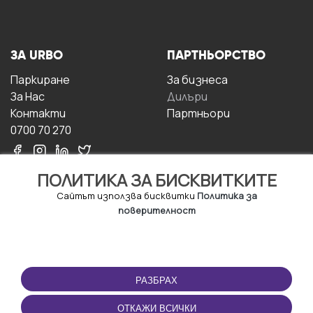
ЗА URBO
ПАРТНЬОРСТВО
Паркиране
За бизнесa
За Hас
Дилъри
Контакти
Партньори
0700 70 270
ПОЛИТИКА ЗА БИСКВИТКИТЕ
Сайтът използва бисквитки
Политика за
поверителност
УСЛОВИЯ ЗА
ИЗТЕГЛЕТЕ
ПОЛЗВАНЕ
ПРИЛОЖЕНИЕТО
РАЗБРАХ
Правила и условия за
ползване
ОТКАЖИ ВСИЧКИ