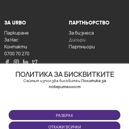
ЗА URBO
ПАРТНЬОРСТВО
Паркиране
За бизнесa
За Hас
Дилъри
Контакти
Партньори
0700 70 270
ПОЛИТИКА ЗА БИСКВИТКИТЕ
Сайтът използва бисквитки
Политика за
поверителност
УСЛОВИЯ ЗА
ИЗТЕГЛЕТЕ
ПОЛЗВАНЕ
ПРИЛОЖЕНИЕТО
РАЗБРАХ
Правила и условия за
ползване
ОТКАЖИ ВСИЧКИ