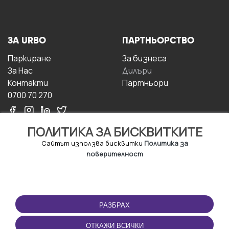
ЗА URBO
ПАРТНЬОРСТВО
Паркиране
За бизнесa
За Hас
Дилъри
Контакти
Партньори
0700 70 270
ПОЛИТИКА ЗА БИСКВИТКИТЕ
Сайтът използва бисквитки
Политика за
поверителност
УСЛОВИЯ ЗА
ИЗТЕГЛЕТЕ
ПОЛЗВАНЕ
ПРИЛОЖЕНИЕТО
РАЗБРАХ
Правила и условия за
ползване
ОТКАЖИ ВСИЧКИ