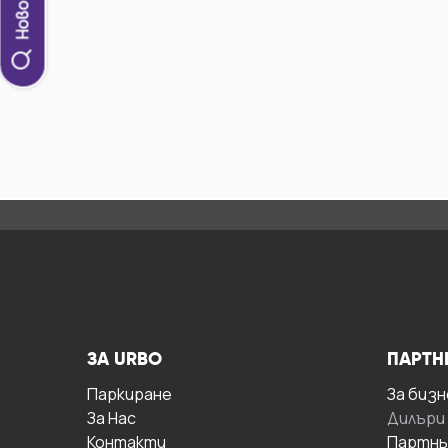
ЗА URBO
ПАРТН
Паркиране
За бизн
За Hас
Дилъри
Контакти
Партнь