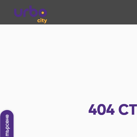
404
СТ
Ново търсене