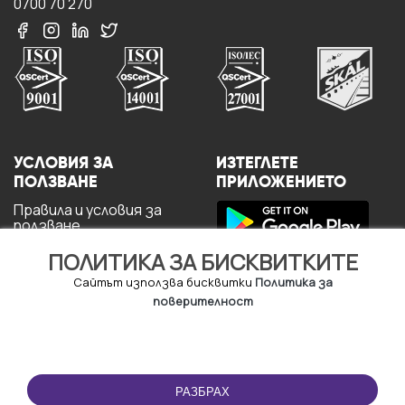
0700 70 270
УСЛОВИЯ ЗА
ИЗТЕГЛЕТЕ
ПОЛЗВАНЕ
ПРИЛОЖЕНИЕТО
Правила и условия за
ползване
Политика за
ПОЛИТИКА ЗА БИСКВИТКИТЕ
поверителност
Политика за кукита
Сайтът използва бисквитки
Политика за
За потребителите
поверителност
РАЗБРАХ