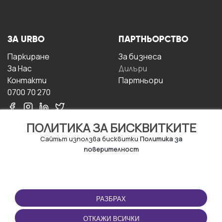
ЗА URBO
ПАРТНЬОРСТВО
Паркиране
За бизнесa
За Hас
Дилъри
Контакти
Партньори
0700 70 270
ПОЛИТИКА ЗА БИСКВИТКИТЕ
Сайтът използва бисквитки
Политика за
поверителност
УСЛОВИЯ ЗА
ИЗТЕГЛЕТЕ
ПОЛЗВАНЕ
ПРИЛОЖЕНИЕТО
РАЗБРАХ
Правила и условия за
ползване
ОТКАЖИ ВСИЧКИ