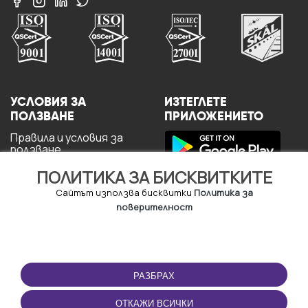
УСЛОВИЯ ЗА
ИЗТЕГЛЕТЕ
ПОЛЗВАНЕ
ПРИЛОЖЕНИЕТО
Правила и условия за
ползване
Политика за
ПОЛИТИКА ЗА БИСКВИТКИТЕ
поверителност
Политика за кукита
Сайтът използва бисквитки
Политика за
За потребителите
поверителност
РАЗБРАХ
ОТКАЖИ ВСИЧКИ