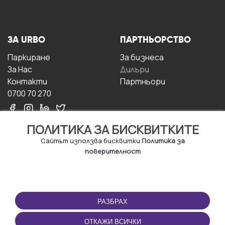
ЗА URBO
ПАРТНЬОРСТВО
Паркиране
За бизнесa
За Hас
Дилъри
Контакти
Партньори
0700 70 270
ПОЛИТИКА ЗА БИСКВИТКИТЕ
Сайтът използва бисквитки
Политика за
поверителност
УСЛОВИЯ ЗА
ИЗТЕГЛЕТЕ
ПОЛЗВАНЕ
ПРИЛОЖЕНИЕТО
РАЗБРАХ
Правила и условия за
ползване
ОТКАЖИ ВСИЧКИ