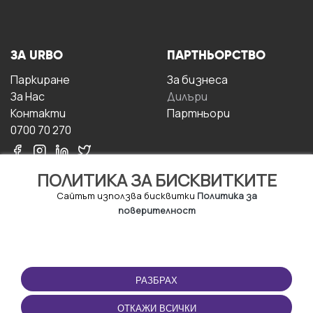
ЗА URBO
ПАРТНЬОРСТВО
Паркиране
За бизнесa
За Hас
Дилъри
Контакти
Партньори
0700 70 270
ПОЛИТИКА ЗА БИСКВИТКИТЕ
Сайтът използва бисквитки
Политика за
поверителност
УСЛОВИЯ ЗА
ИЗТЕГЛЕТЕ
ПОЛЗВАНЕ
ПРИЛОЖЕНИЕТО
РАЗБРАХ
Правила и условия за
ползване
ОТКАЖИ ВСИЧКИ