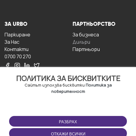
ЗА URBO
ПАРТНЬОРСТВО
Паркиране
За бизнесa
За Hас
Дилъри
Контакти
Партньори
0700 70 270
ПОЛИТИКА ЗА БИСКВИТКИТЕ
Сайтът използва бисквитки
Политика за
поверителност
УСЛОВИЯ ЗА
ИЗТЕГЛЕТЕ
ПОЛЗВАНЕ
ПРИЛОЖЕНИЕТО
РАЗБРАХ
Правила и условия за
ползване
ОТКАЖИ ВСИЧКИ