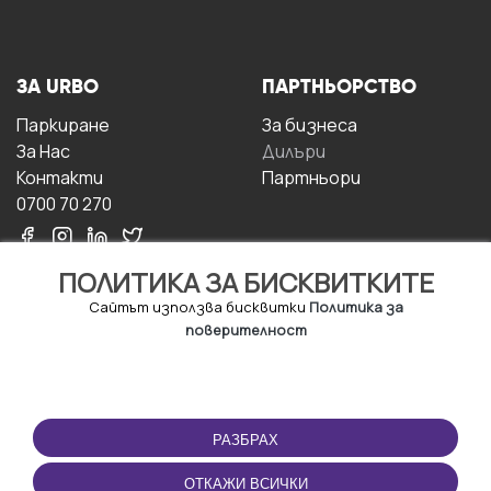
ЗА URBO
ПАРТНЬОРСТВО
Паркиране
За бизнесa
За Hас
Дилъри
Контакти
Партньори
0700 70 270
ПОЛИТИКА ЗА БИСКВИТКИТЕ
Сайтът използва бисквитки
Политика за
поверителност
УСЛОВИЯ ЗА
ИЗТЕГЛЕТЕ
ПОЛЗВАНЕ
ПРИЛОЖЕНИЕТО
РАЗБРАХ
Правила и условия за
ползване
ОТКАЖИ ВСИЧКИ