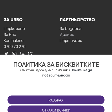
ЗА URBO
ПАРТНЬОРСТВО
Паркиране
За бизнесa
За Hас
Дилъри
Контакти
Партньори
0700 70 270
ПОЛИТИКА ЗА БИСКВИТКИТЕ
Сайтът използва бисквитки
Политика за
поверителност
УСЛОВИЯ ЗА
ИЗТЕГЛЕТЕ
ПОЛЗВАНЕ
ПРИЛОЖЕНИЕТО
РАЗБРАХ
Правила и условия за
ползване
ОТКАЖИ ВСИЧКИ