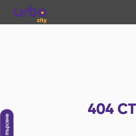
404
СТ
Ново търсене