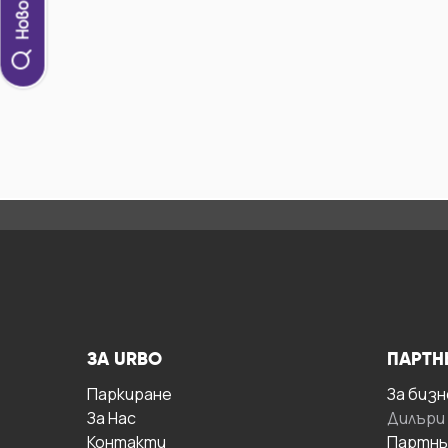
ЗА URBO
ПАРТН
Паркиране
За бизн
За Hас
Дилъри
Контакти
Партнь