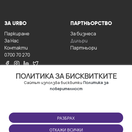
ЗА URBO
ПАРТНЬОРСТВО
Паркиране
За бизнесa
За Hас
Дилъри
Контакти
Партньори
0700 70 270
ПОЛИТИКА ЗА БИСКВИТКИТЕ
Сайтът използва бисквитки
Политика за
поверителност
УСЛОВИЯ ЗА
ИЗТЕГЛЕТЕ
ПОЛЗВАНЕ
ПРИЛОЖЕНИЕТО
РАЗБРАХ
Правила и условия за
ползване
ОТКАЖИ ВСИЧКИ