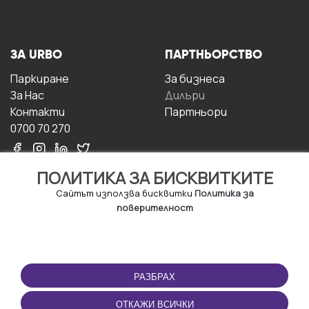
ЗА URBO
ПАРТНЬОРСТВО
Паркиране
За бизнесa
За Hас
Дилъри
Контакти
Партньори
0700 70 270
ПОЛИТИКА ЗА БИСКВИТКИТЕ
Сайтът използва бисквитки
Политика за
поверителност
УСЛОВИЯ ЗА
ИЗТЕГЛЕТЕ
ПОЛЗВАНЕ
ПРИЛОЖЕНИЕТО
РАЗБРАХ
Правила и условия за
ползване
ОТКАЖИ ВСИЧКИ