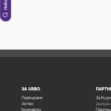
ЗА URBO
ПАРТН
Паркиране
За бизн
За Hас
Дилъри
Контакти
Партнь