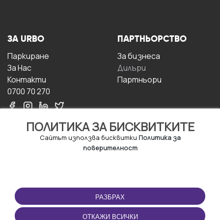
ЗА URBO
ПАРТНЬОРСТВО
Паркиране
За бизнесa
За Hас
Дилъри
Контакти
Партньори
0700 70 270
ПОЛИТИКА ЗА БИСКВИТКИТЕ
Сайтът използва бисквитки
Политика за
поверителност
УСЛОВИЯ ЗА
ИЗТЕГЛЕТЕ
ПОЛЗВАНЕ
ПРИЛОЖЕНИЕТО
РАЗБРАХ
Правила и условия за
ползване
ОТКАЖИ ВСИЧКИ