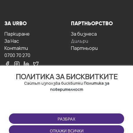
ЗА URBO
ПАРТНЬОРСТВО
Паркиране
За бизнесa
За Hас
Дилъри
Контакти
Партньори
0700 70 270
ПОЛИТИКА ЗА БИСКВИТКИТЕ
Сайтът използва бисквитки
Политика за
поверителност
УСЛОВИЯ ЗА
ИЗТЕГЛЕТЕ
ПОЛЗВАНЕ
ПРИЛОЖЕНИЕТО
РАЗБРАХ
Правила и условия за
ползване
ОТКАЖИ ВСИЧКИ