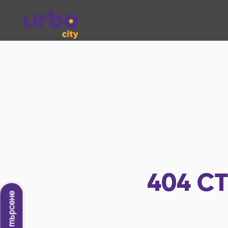
404
СТ
Ново търсене