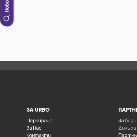
ЗА URBO
ПАРТН
Паркиране
За бизн
За Hас
Дилъри
Контакти
Партнь