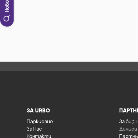
ЗА URBO
ПАРТН
Паркиране
За бизн
За Hас
Дилъри
Контакти
Партнь