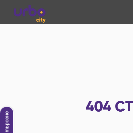
404
СТ
Ново търсене