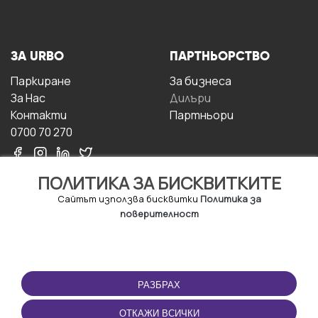
ЗА URBO
ПАРТНЬОРСТВО
Паркиране
За бизнесa
За Hас
Дилъри
Контакти
Партньори
0700 70 270
ПОЛИТИКА ЗА БИСКВИТКИТЕ
Сайтът използва бисквитки
Политика за
поверителност
УСЛОВИЯ ЗА
ИЗТЕГЛЕТЕ
ПОЛЗВАНЕ
ПРИЛОЖЕНИЕТО
РАЗБРАХ
Правила и условия за
ползване
ОТКАЖИ ВСИЧКИ