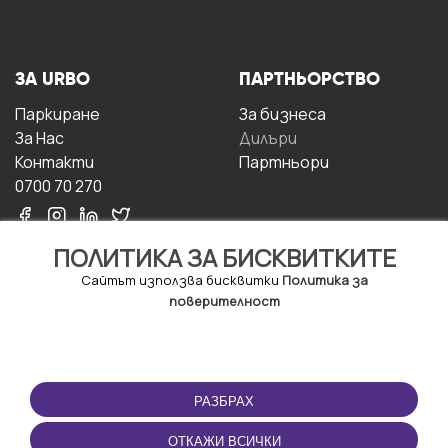
ЗА URBO
ПАРТНЬОРСТВО
Паркиране
За бизнесa
За Hас
Дилъри
Контакти
Партньори
0700 70 270
ПОЛИТИКА ЗА БИСКВИТКИТЕ
Сайтът използва бисквитки
Политика за
поверителност
УСЛОВИЯ ЗА
ИЗТЕГЛЕТЕ
ПОЛЗВАНЕ
ПРИЛОЖЕНИЕТО
РАЗБРАХ
Правила и условия за
ползване
ОТКАЖИ ВСИЧКИ