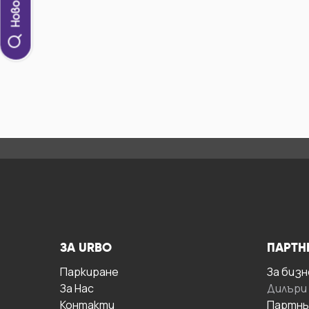
ЗА URBO
ПАРТН
Паркиране
За бизн
За Hас
Дилъри
Контакти
Партнь