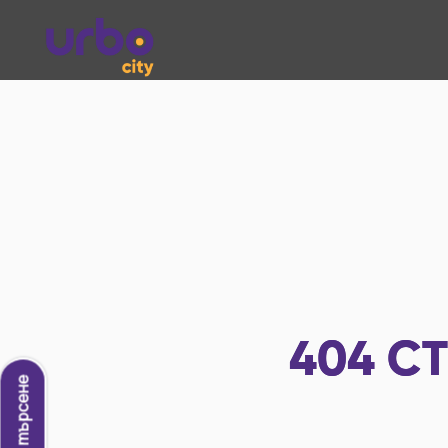
404
СТ
Ново търсене