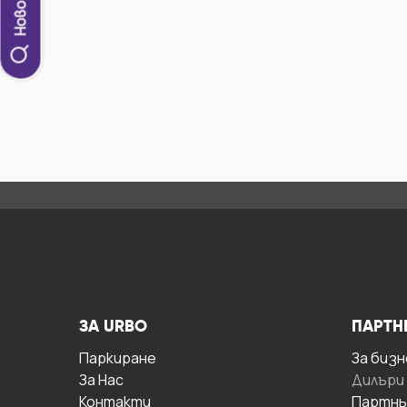
ЗА URBO
ПАРТН
Паркиране
За бизн
За Hас
Дилъри
Контакти
Партнь