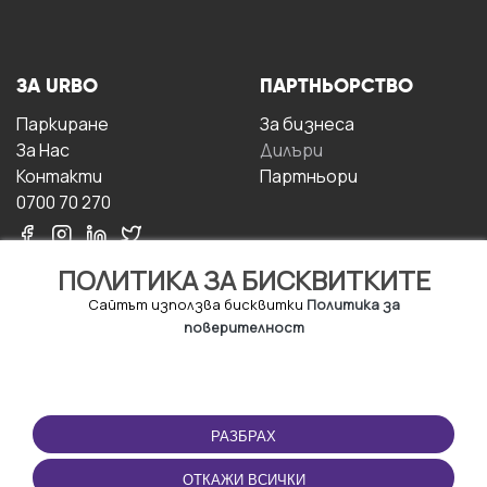
ЗА URBO
ПАРТНЬОРСТВО
Паркиране
За бизнесa
За Hас
Дилъри
Контакти
Партньори
0700 70 270
ПОЛИТИКА ЗА БИСКВИТКИТЕ
Сайтът използва бисквитки
Политика за
поверителност
УСЛОВИЯ ЗА
ИЗТЕГЛЕТЕ
ПОЛЗВАНЕ
ПРИЛОЖЕНИЕТО
РАЗБРАХ
Правила и условия за
ползване
ОТКАЖИ ВСИЧКИ