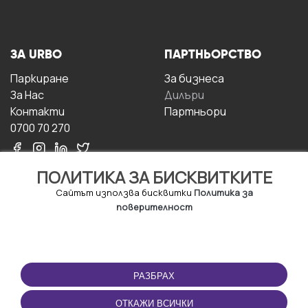
ЗА URBO
ПАРТНЬОРСТВО
Паркиране
За бизнесa
За Hас
Дилъри
Контакти
Партньори
0700 70 270
ПОЛИТИКА ЗА БИСКВИТКИТЕ
Сайтът използва бисквитки
Политика за
поверителност
УСЛОВИЯ ЗА
ИЗТЕГЛЕТЕ
ПОЛЗВАНЕ
ПРИЛОЖЕНИЕТО
РАЗБРАХ
Правила и условия за
ползване
ОТКАЖИ ВСИЧКИ