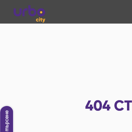
404
СТ
Ново търсене