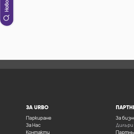
ЗА URBO
ПАРТН
Паркиране
За бизн
За Hас
Дилъри
Контакти
Партнь