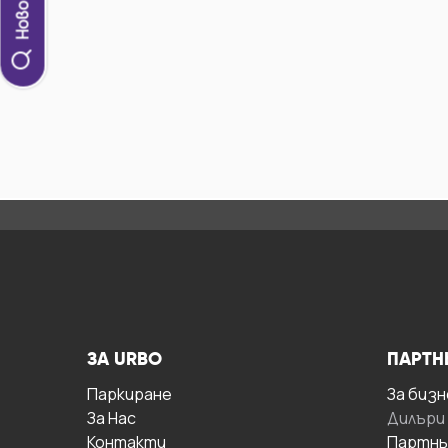
ЗА URBO
ПАРТН
Паркиране
За бизн
За Hас
Дилъри
Контакти
Партнь