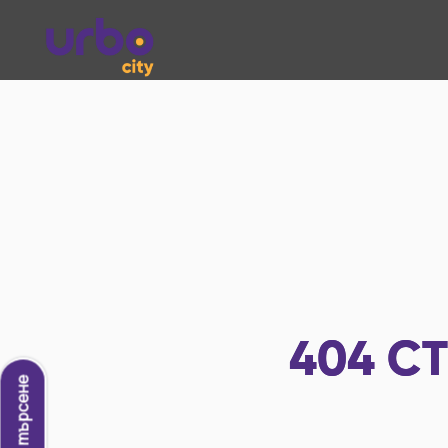
404
СТ
Ново търсене