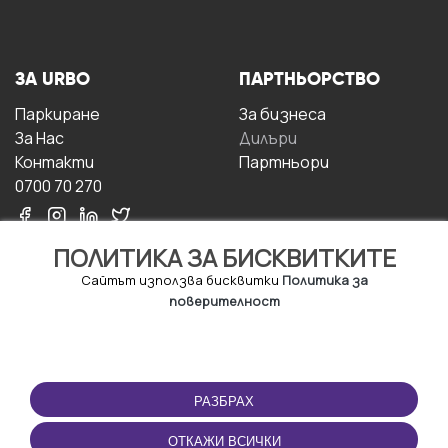
ЗА URBO
ПАРТНЬОРСТВО
Паркиране
За бизнесa
За Hас
Дилъри
Контакти
Партньори
0700 70 270
ПОЛИТИКА ЗА БИСКВИТКИТЕ
Сайтът използва бисквитки
Политика за
поверителност
УСЛОВИЯ ЗА
ИЗТЕГЛЕТЕ
ПОЛЗВАНЕ
ПРИЛОЖЕНИЕТО
РАЗБРАХ
Правила и условия за
ползване
ОТКАЖИ ВСИЧКИ