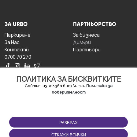
ЗА URBO
ПАРТНЬОРСТВО
Паркиране
За бизнесa
За Hас
Дилъри
Контакти
Партньори
0700 70 270
ПОЛИТИКА ЗА БИСКВИТКИТЕ
Сайтът използва бисквитки
Политика за
поверителност
УСЛОВИЯ ЗА
ИЗТЕГЛЕТЕ
ПОЛЗВАНЕ
ПРИЛОЖЕНИЕТО
РАЗБРАХ
Правила и условия за
ползване
ОТКАЖИ ВСИЧКИ