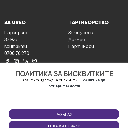
ЗА URBO
ПАРТНЬОРСТВО
Паркиране
За бизнесa
За Hас
Дилъри
Контакти
Партньори
0700 70 270
ПОЛИТИКА ЗА БИСКВИТКИТЕ
Сайтът използва бисквитки
Политика за
поверителност
УСЛОВИЯ ЗА
ИЗТЕГЛЕТЕ
ПОЛЗВАНЕ
ПРИЛОЖЕНИЕТО
РАЗБРАХ
Правила и условия за
ползване
ОТКАЖИ ВСИЧКИ