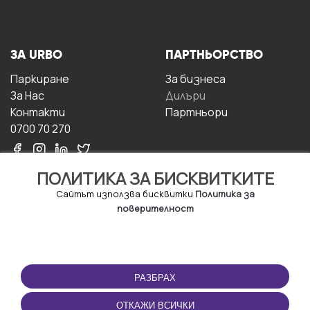
ЗА URBO
ПАРТНЬОРСТВО
Паркиране
За бизнесa
За Hас
Дилъри
Контакти
Партньори
0700 70 270
ПОЛИТИКА ЗА БИСКВИТКИТЕ
Сайтът използва бисквитки
Политика за
поверителност
УСЛОВИЯ ЗА
ИЗТЕГЛЕТЕ
ПОЛЗВАНЕ
ПРИЛОЖЕНИЕТО
РАЗБРАХ
Правила и условия за
ползване
ОТКАЖИ ВСИЧКИ