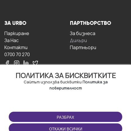
ЗА URBO
ПАРТНЬОРСТВО
Паркиране
За бизнесa
За Hас
Дилъри
Контакти
Партньори
0700 70 270
ПОЛИТИКА ЗА БИСКВИТКИТЕ
Сайтът използва бисквитки
Политика за
поверителност
УСЛОВИЯ ЗА
ИЗТЕГЛЕТЕ
ПОЛЗВАНЕ
ПРИЛОЖЕНИЕТО
РАЗБРАХ
Правила и условия за
ползване
ОТКАЖИ ВСИЧКИ