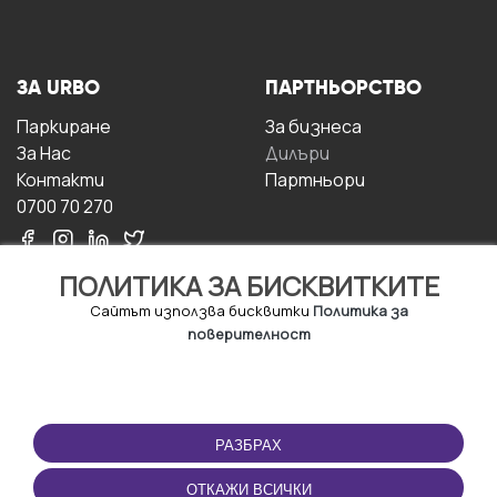
ЗА URBO
ПАРТНЬОРСТВО
Паркиране
За бизнесa
За Hас
Дилъри
Контакти
Партньори
0700 70 270
ПОЛИТИКА ЗА БИСКВИТКИТЕ
Сайтът използва бисквитки
Политика за
поверителност
УСЛОВИЯ ЗА
ИЗТЕГЛЕТЕ
ПОЛЗВАНЕ
ПРИЛОЖЕНИЕТО
РАЗБРАХ
Правила и условия за
ползване
ОТКАЖИ ВСИЧКИ