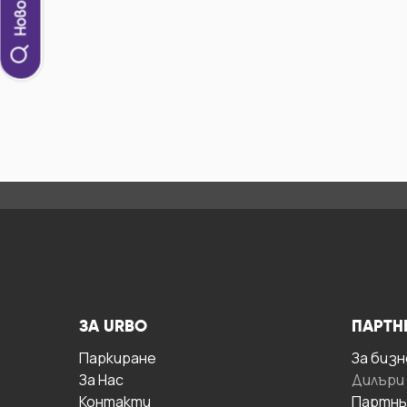
ЗА URBO
ПАРТН
Паркиране
За бизн
За Hас
Дилъри
Контакти
Партнь