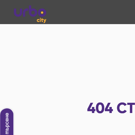
404
СТ
Ново търсене