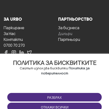
ЗА URBO
ПАРТНЬОРСТВО
Паркиране
За бизнесa
За Hас
Дилъри
Контакти
Партньори
0700 70 270
ПОЛИТИКА ЗА БИСКВИТКИТЕ
Сайтът използва бисквитки
Политика за
поверителност
УСЛОВИЯ ЗА
ИЗТЕГЛЕТЕ
ПОЛЗВАНЕ
ПРИЛОЖЕНИЕТО
РАЗБРАХ
Правила и условия за
ползване
ОТКАЖИ ВСИЧКИ