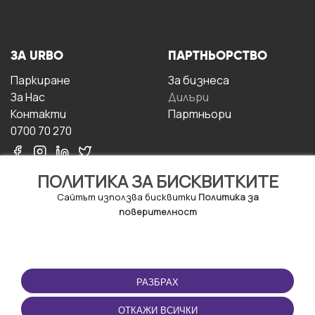
ЗА URBO
ПАРТНЬОРСТВО
Паркиране
За бизнесa
За Hас
Дилъри
Контакти
Партньори
0700 70 270
ПОЛИТИКА ЗА БИСКВИТКИТЕ
Сайтът използва бисквитки
Политика за
поверителност
УСЛОВИЯ ЗА
ИЗТЕГЛЕТЕ
ПОЛЗВАНЕ
ПРИЛОЖЕНИЕТО
РАЗБРАХ
Правила и условия за
ползване
ОТКАЖИ ВСИЧКИ