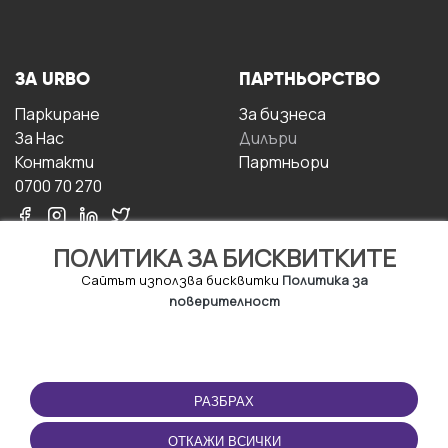
ЗА URBO
ПАРТНЬОРСТВО
Паркиране
За бизнесa
За Hас
Дилъри
Контакти
Партньори
0700 70 270
ПОЛИТИКА ЗА БИСКВИТКИТЕ
Сайтът използва бисквитки
Политика за
поверителност
УСЛОВИЯ ЗА
ИЗТЕГЛЕТЕ
ПОЛЗВАНЕ
ПРИЛОЖЕНИЕТО
РАЗБРАХ
Правила и условия за
ползване
ОТКАЖИ ВСИЧКИ