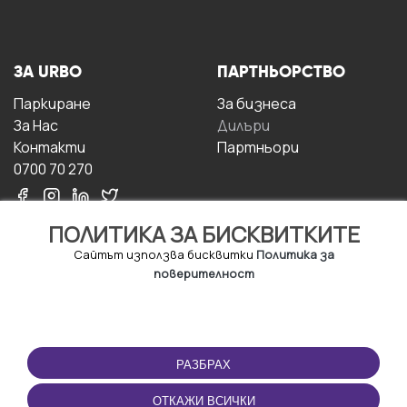
ЗА URBO
ПАРТНЬОРСТВО
Паркиране
За бизнесa
За Hас
Дилъри
Контакти
Партньори
0700 70 270
ПОЛИТИКА ЗА БИСКВИТКИТЕ
Сайтът използва бисквитки
Политика за
поверителност
УСЛОВИЯ ЗА
ИЗТЕГЛЕТЕ
ПОЛЗВАНЕ
ПРИЛОЖЕНИЕТО
РАЗБРАХ
Правила и условия за
ползване
ОТКАЖИ ВСИЧКИ