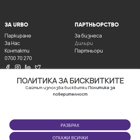
ЗА URBO
ПАРТНЬОРСТВО
Паркиране
За бизнесa
За Hас
Дилъри
Контакти
Партньори
0700 70 270
ПОЛИТИКА ЗА БИСКВИТКИТЕ
Сайтът използва бисквитки
Политика за
поверителност
УСЛОВИЯ ЗА
ИЗТЕГЛЕТЕ
ПОЛЗВАНЕ
ПРИЛОЖЕНИЕТО
РАЗБРАХ
Правила и условия за
ползване
ОТКАЖИ ВСИЧКИ