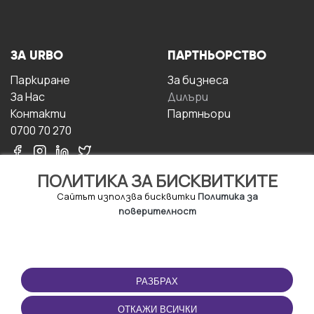
ЗА URBO
ПАРТНЬОРСТВО
Паркиране
За бизнесa
За Hас
Дилъри
Контакти
Партньори
0700 70 270
ПОЛИТИКА ЗА БИСКВИТКИТЕ
Сайтът използва бисквитки
Политика за
поверителност
УСЛОВИЯ ЗА
ИЗТЕГЛЕТЕ
ПОЛЗВАНЕ
ПРИЛОЖЕНИЕТО
РАЗБРАХ
Правила и условия за
ползване
ОТКАЖИ ВСИЧКИ