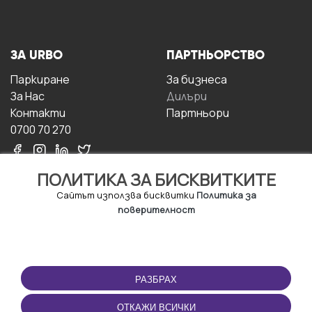
ЗА URBO
ПАРТНЬОРСТВО
Паркиране
За бизнесa
За Hас
Дилъри
Контакти
Партньори
0700 70 270
ПОЛИТИКА ЗА БИСКВИТКИТЕ
Сайтът използва бисквитки
Политика за
поверителност
УСЛОВИЯ ЗА
ИЗТЕГЛЕТЕ
ПОЛЗВАНЕ
ПРИЛОЖЕНИЕТО
РАЗБРАХ
Правила и условия за
ползване
ОТКАЖИ ВСИЧКИ