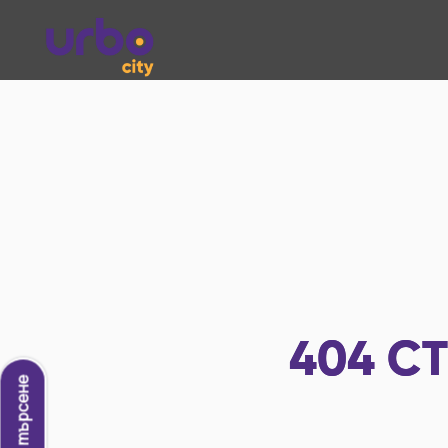
404
СТ
Ново търсене