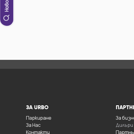
ЗА URBO
ПАРТН
Паркиране
За бизн
За Hас
Дилъри
Контакти
Партнь